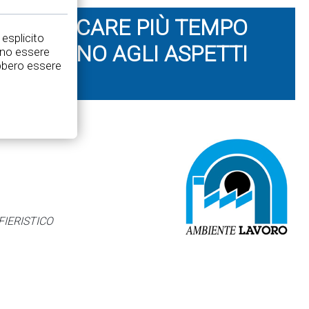
ILE DEDICARE PIÙ TEMPO
 esplicito
RI E MENO AGLI ASPETTI
nno essere
rebbero essere
FIERISTICO