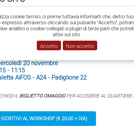
ICUREZZA CANTIERI: È POSSIB
tilizza cookie tecnici, ci preme tuttavia informarti che, dietro tuo
ALLA SICUREZZA DEI LAVORATO
espresso attraverso cliccando sul pulsante "Accetto", potra
okie analitici o cookie collegati a plugin di terze parti che pot
BUROCRATICI?
attivi sul sito.
Accetto
Non accetto
ercoledì 20 novembre
15 - 11:15
aletta AiFOS - A24 - Padiglione 22
CHIEDI IL
BIGLIETTO OMAGGIO
PER ACCEDERE AL QUARTIERE 
ISCRITIVI AL WORKSHOP (€ 20,00 + IVA)