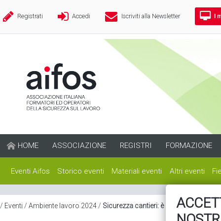
I 
Registrati
Accedi
Iscriviti alla Newsletter
HOME
ASSOCIAZIONE
REGISTRI
FORMAZIONE
Eventi Aifos
Storico eventi
Materiali eventi
Altri eventi
Fi
ACCETT
/
Eventi
/
Ambiente lavoro 2024
/
Sicurezza cantieri: è possibile dedicar
NOSTR