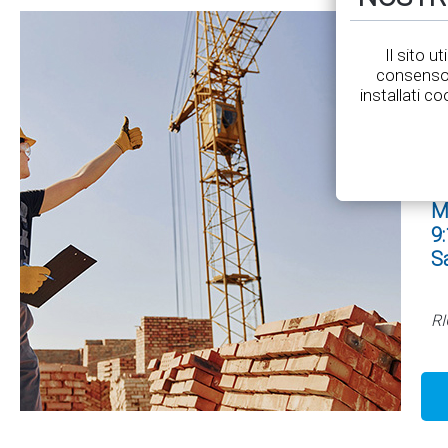
S
Il sito u
consenso 
installati co
M
9:
S
RI