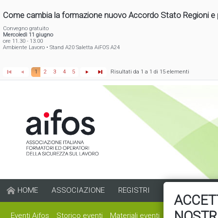
Come cambia la formazione nuovo Accordo Stato Regioni e pr
Convegno gratuito
Mercoledì 11 giugno
ore 11.30 - 13.00
Ambiente Lavoro • Stand A20 Saletta AiFOS A24
Risultati da 1 a 1 di 15 elementi
1
2
3
4
5
HOME
ASSOCIAZIONE
REGISTRI
FORMAZIONE
ACCETT
NOSTR
Eventi Aifos
Storico eventi
Materiali eventi
Altri eventi
Fi