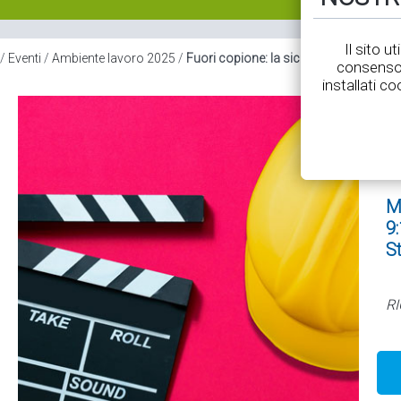
Il sito u
/
Eventi
/
Ambiente lavoro 2025
/
Fuori copione: la sicurezza oltre la sc
consenso 
installati co
M
9:
S
RI