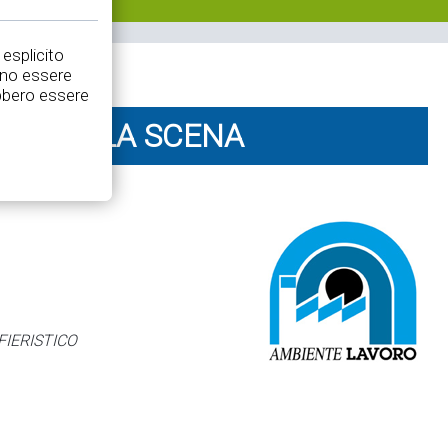
 esplicito
nno essere
rebbero essere
 OLTRE LA SCENA
FIERISTICO