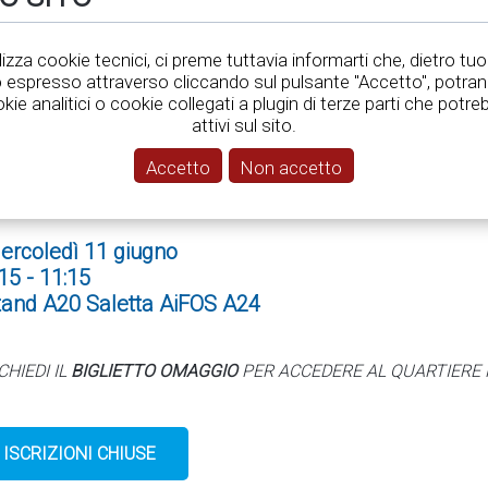
tilizza cookie tecnici, ci preme tuttavia informarti che, dietro tuo
ena
espresso attraverso cliccando sul pulsante "Accetto", potra
okie analitici o cookie collegati a plugin di terze parti che pot
attivi sul sito.
FUORI COPIONE: LA SICUREZZA
Accetto
Non accetto
ercoledì 11 giugno
15 - 11:15
tand A20 Saletta AiFOS A24
CHIEDI IL
BIGLIETTO OMAGGIO
PER ACCEDERE AL QUARTIERE 
ISCRIZIONI CHIUSE