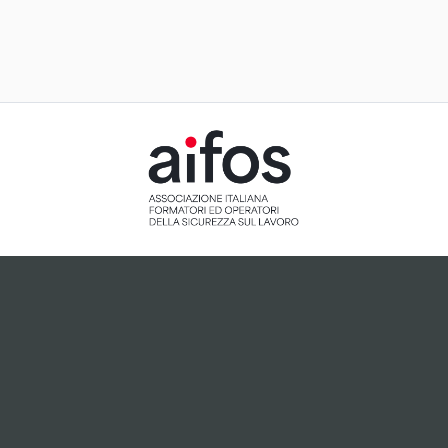
ACCETTAZIONE E
GESTIONE
COOKIE PER IL
NOSTRO SITO
Il sito utilizza cookie tecnici, ci
preme tuttavia informarti che,
dietro tuo esplicito consenso
espresso attraverso cliccando
sul pulsante "Accetto",
potranno essere installati
cookie analitici o cookie
collegati a plugin di terze parti
che potrebbero essere attivi
sul sito.
Accetto