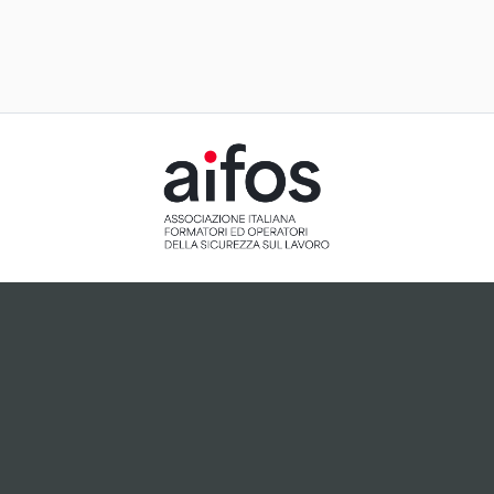
ACCETTAZIONE E GESTIONE
COOKIE PER IL NOSTRO SITO
Il sito utilizza cookie tecnici, ci preme tuttavia informarti
che, dietro tuo esplicito consenso espresso attraverso
cliccando sul pulsante "Accetto", potranno essere
installati cookie analitici o cookie collegati a plugin di
terze parti che potrebbero essere attivi sul sito.
Accetto
Non accetto