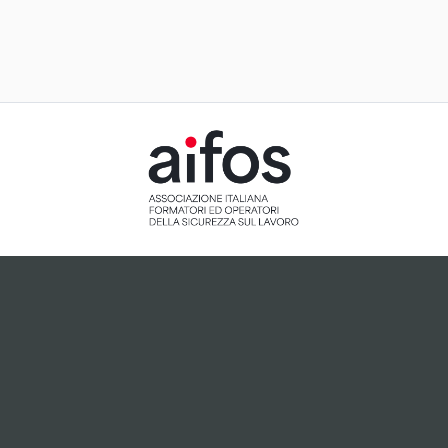
ACCETTAZIONE E GESTIONE
COOKIE PER IL NOSTRO SITO
Il sito utilizza cookie tecnici, ci preme tuttavia informarti
che, dietro tuo esplicito consenso espresso attraverso
cliccando sul pulsante "Accetto", potranno essere
installati cookie analitici o cookie collegati a plugin di
terze parti che potrebbero essere attivi sul sito.
Accetto
Non accetto