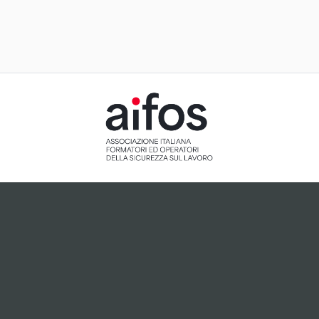
ACCETTAZIONE E GESTIONE
COOKIE PER IL NOSTRO SITO
Il sito utilizza cookie tecnici, ci preme tuttavia informarti
che, dietro tuo esplicito consenso espresso attraverso
cliccando sul pulsante "Accetto", potranno essere
installati cookie analitici o cookie collegati a plugin di
terze parti che potrebbero essere attivi sul sito.
Accetto
Non accetto