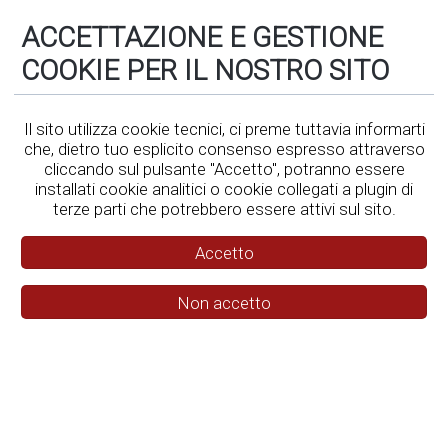
ACCETTAZIONE E GESTIONE
Safety Barcamp
/
Workshop
/
GIRA LA RUOTA – un esperimento
sul nostro modo di analizzare gli eventi
COOKIE PER IL NOSTRO SITO
Il sito utilizza cookie tecnici, ci preme tuttavia informarti
che, dietro tuo esplicito consenso espresso attraverso
cliccando sul pulsante "Accetto", potranno essere
installati cookie analitici o cookie collegati a plugin di
terze parti che potrebbero essere attivi sul sito.
Accetto
Non accetto