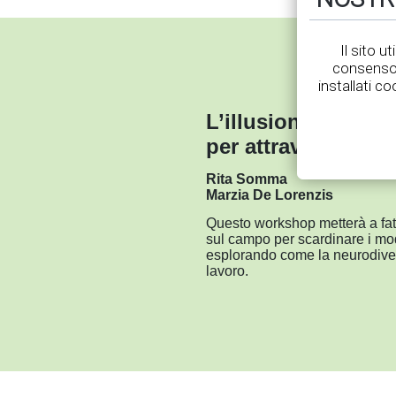
Il sito u
consenso 
installati co
L’illusione della s
per attraversare l’i
Rita Somma
Marzia De Lorenzis
Questo workshop metterà a fa
sul campo per scardinare i mod
esplorando come la neurodivers
lavoro.