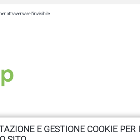
er attraversare l’invisibile
AZIONE E GESTIONE COOKIE PER 
 8 maggio
O SITO