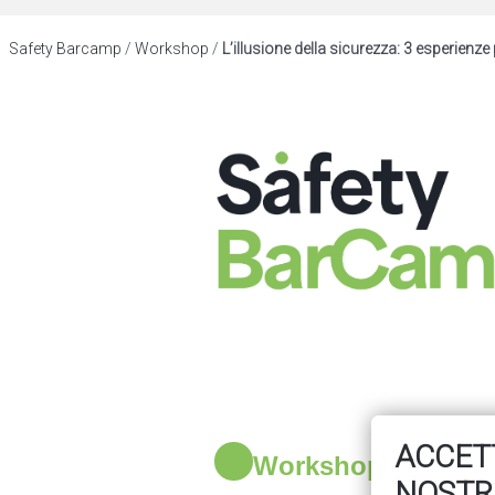
Safety Barcamp
/
Workshop
/
L’illusione della sicurezza: 3 esperienze p
ACCETT
Workshop
venerdì
NOSTR