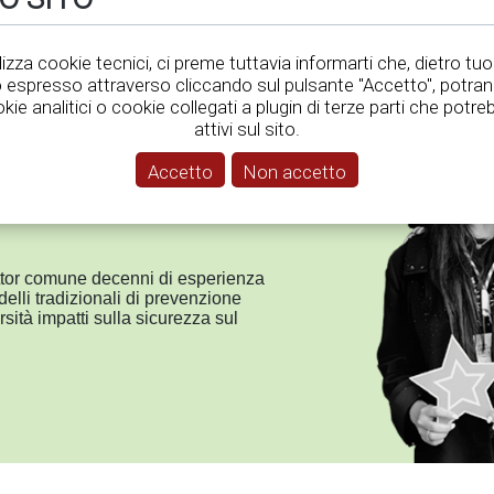
tilizza cookie tecnici, ci preme tuttavia informarti che, dietro tuo
espresso attraverso cliccando sul pulsante "Accetto", potra
okie analitici o cookie collegati a plugin di terze parti che pot
attivi sul sito.
icurezza: 3 esperienze
Accetto
Non accetto
nvisibile
ttor comune decenni di esperienza
elli tradizionali di prevenzione
ità impatti sulla sicurezza sul