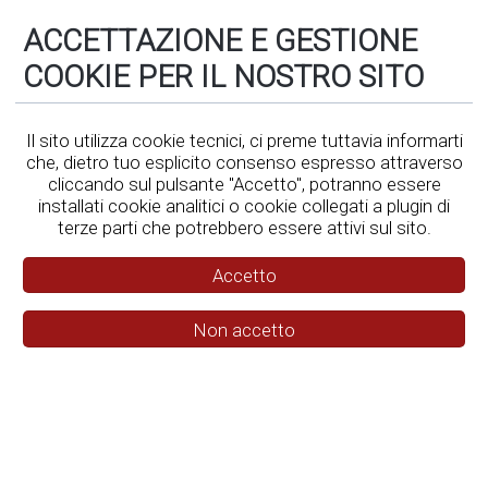
ACCETTAZIONE E GESTIONE
Safety Barcamp
/
Workshop
/
Sostenibilità e Formazione:
Strumenti e Metodi per allenare il Futuro
COOKIE PER IL NOSTRO SITO
Il sito utilizza cookie tecnici, ci preme tuttavia informarti
che, dietro tuo esplicito consenso espresso attraverso
cliccando sul pulsante "Accetto", potranno essere
installati cookie analitici o cookie collegati a plugin di
terze parti che potrebbero essere attivi sul sito.
Accetto
Non accetto