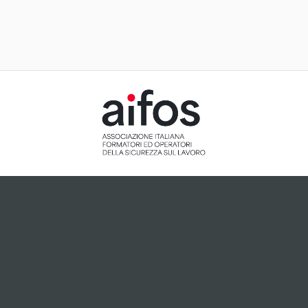
ACCETTAZIONE E GESTIONE
COOKIE PER IL NOSTRO SITO
Il sito utilizza cookie tecnici, ci preme tuttavia informarti
che, dietro tuo esplicito consenso espresso attraverso
cliccando sul pulsante "Accetto", potranno essere
installati cookie analitici o cookie collegati a plugin di
terze parti che potrebbero essere attivi sul sito.
Accetto
Non accetto