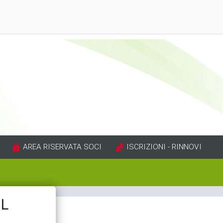
AREA RISERVATA SOCI
ISCRIZIONI - RINNOVI
IL
 di prevenzione