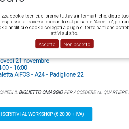
FENOMENOLOGIA DELL'AGGRESS
tilizza cookie tecnici, ci preme tuttavia informarti che, dietro tuo
RGANIZZAZIONI. AMBITI DI RE
espresso attraverso cliccando sul pulsante "Accetto", potra
okie analitici o cookie collegati a plugin di terze parti che pot
VALUTAZIONE DEL RISCHIO E M
attivi sul sito.
Accetto
Non accetto
iovedì 21 novembre
4:00 - 16:00
aletta AiFOS - A24 - Padiglione 22
CHIEDI IL
BIGLIETTO OMAGGIO
PER ACCEDERE AL QUARTIERE 
ISCRITIVI AL WORKSHOP (€ 20,00 + IVA)