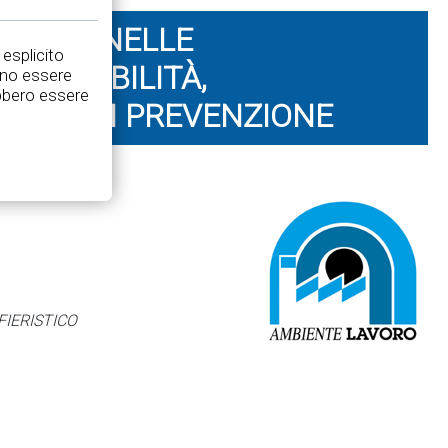
IVITÀ NELLE
 esplicito
SPONSABILITÀ,
nno essere
rebbero essere
ISURE DI PREVENZIONE
FIERISTICO