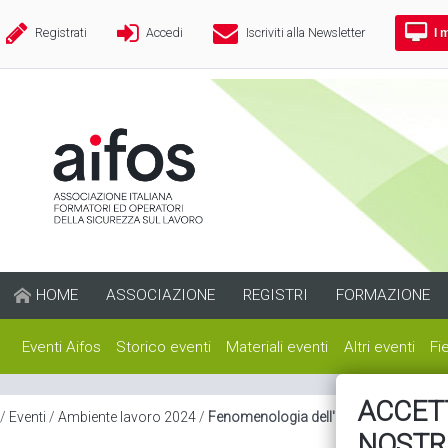
I 
Registrati
Accedi
Iscriviti alla Newsletter
HOME
ASSOCIAZIONE
REGISTRI
FORMAZIONE
Eventi Aifos
Storico eventi
Materiali eventi
Altri eventi
Fi
ACCETT
/
Eventi
/
Ambiente lavoro 2024
/
Fenomenologia dell'aggressività nelle o
NOSTR