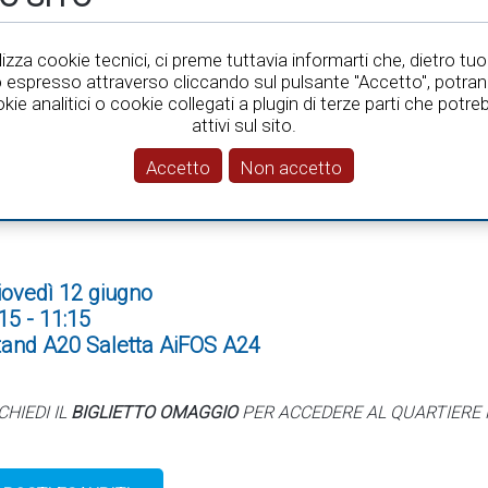
tilizza cookie tecnici, ci preme tuttavia informarti che, dietro tuo
e novità normative
espresso attraverso cliccando sul pulsante "Accetto", potra
okie analitici o cookie collegati a plugin di terze parti che pot
attivi sul sito.
IL NUOVO ACCORDO STATO-REGI
Accetto
Non accetto
NORMATIVE
iovedì 12 giugno
15 - 11:15
tand A20 Saletta AiFOS A24
CHIEDI IL
BIGLIETTO OMAGGIO
PER ACCEDERE AL QUARTIERE 