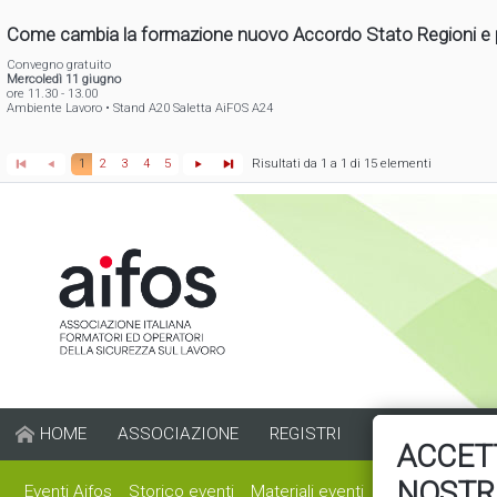
Come cambia la formazione nuovo Accordo Stato Regioni e pr
Convegno gratuito
Mercoledì 11 giugno
ore 11.30 - 13.00
Ambiente Lavoro • Stand A20 Saletta AiFOS A24
Risultati da 1 a 1 di 15 elementi
1
2
3
4
5
HOME
ASSOCIAZIONE
REGISTRI
FORMAZIONE
ACCETT
NOSTR
Eventi Aifos
Storico eventi
Materiali eventi
Altri eventi
Fi