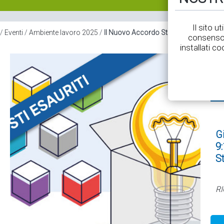
Il sito u
/
Eventi
/
Ambiente lavoro 2025
/
Il Nuovo Accordo Stato-Regioni e altr
consenso 
installati co
G
9:
S
RI