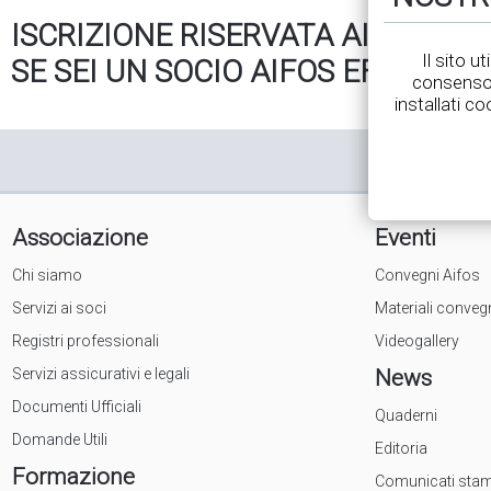
ISCRIZIONE RISERVATA AI SOCI
Il sito u
SE SEI UN SOCIO AIFOS EFFETTUA 
consenso 
installati co
Associazione
Eventi
Chi siamo
Convegni Aifos
Servizi ai soci
Materiali conveg
Registri professionali
Videogallery
Servizi assicurativi e legali
News
Documenti Ufficiali
Quaderni
Domande Utili
Editoria
Formazione
Comunicati sta