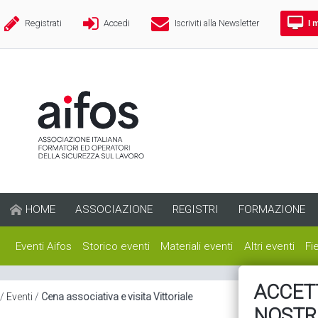
I 
Registrati
Accedi
Iscriviti alla Newsletter
HOME
ASSOCIAZIONE
REGISTRI
FORMAZIONE
Eventi Aifos
Storico eventi
Materiali eventi
Altri eventi
Fi
ACCETT
/
Eventi
/
Cena associativa e visita Vittoriale
NOSTR