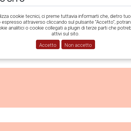
le tra approfondimenti, testimonianze e occasioni di cresci
tilizza cookie tecnici, ci preme tuttavia informarti che, dietro tuo
espresso attraverso cliccando sul pulsante "Accetto", potra
okie analitici o cookie collegati a plugin di terze parti che pot
attivi sul sito.
e 2025
2
Accetto
Non accetto