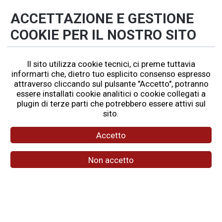
ACCETTAZIONE E GESTIONE
REGOLAMENTO
COOKIE PER IL NOSTRO SITO
EDIZIONI PASSATE
GRUPPO FACEBOOK
Il sito utilizza cookie tecnici, ci preme tuttavia
informarti che, dietro tuo esplicito consenso espresso
attraverso cliccando sul pulsante "Accetto", potranno
essere installati cookie analitici o cookie collegati a
plugin di terze parti che potrebbero essere attivi sul
sito.
Sicuri alla guida per noi e per gli
Accetto
altri
Non accetto
Lucio Fattori