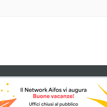
IE PER IL
i che, dietro tuo esplicito
Accetto", potranno essere
ze parti che potrebbero essere