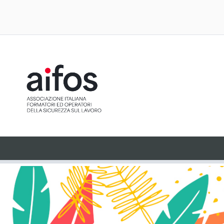
ACCETTAZIONE E GESTIONE COOK
NOSTRO SITO
Il sito utilizza cookie tecnici, ci preme tuttavia informart
consenso espresso attraverso cliccando sul pulsante "
installati cookie analitici o cookie collegati a plugin di ter
attivi sul sito.
Accetto
Non accetto