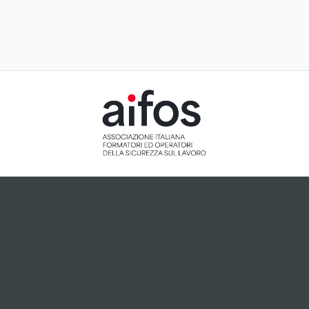
ACCETTAZIONE E GESTIONE
COOKIE PER IL NOSTRO SITO
Il sito utilizza cookie tecnici, ci preme tuttavia informarti
che, dietro tuo esplicito consenso espresso attraverso
cliccando sul pulsante "Accetto", potranno essere
installati cookie analitici o cookie collegati a plugin di
terze parti che potrebbero essere attivi sul sito.
Accetto
Non accetto