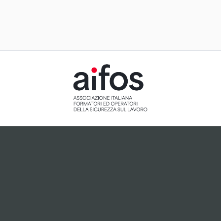
ACCETTAZIONE E GESTIONE
COOKIE PER IL NOSTRO SITO
Il sito utilizza cookie tecnici, ci preme tuttavia informarti
che, dietro tuo esplicito consenso espresso attraverso
cliccando sul pulsante "Accetto", potranno essere
installati cookie analitici o cookie collegati a plugin di
terze parti che potrebbero essere attivi sul sito.
Accetto
Non accetto