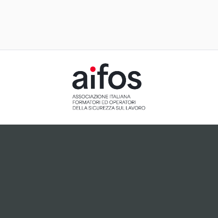
ACCETTAZIONE E GESTIONE
COOKIE PER IL NOSTRO SITO
Il sito utilizza cookie tecnici, ci preme tuttavia informarti
che, dietro tuo esplicito consenso espresso attraverso
cliccando sul pulsante "Accetto", potranno essere
installati cookie analitici o cookie collegati a plugin di
terze parti che potrebbero essere attivi sul sito.
Accetto
Non accetto