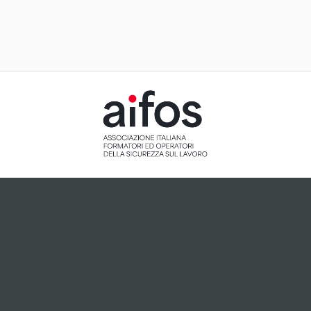
ACCETTAZIONE E GESTIONE
COOKIE PER IL NOSTRO SITO
Il sito utilizza cookie tecnici, ci preme tuttavia informarti
che, dietro tuo esplicito consenso espresso attraverso
cliccando sul pulsante "Accetto", potranno essere
installati cookie analitici o cookie collegati a plugin di
terze parti che potrebbero essere attivi sul sito.
Accetto
Non accetto