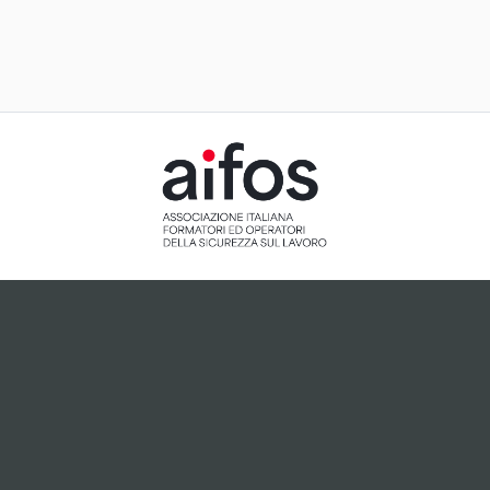
ACCETTAZIONE E GESTIONE
COOKIE PER IL NOSTRO SITO
Il sito utilizza cookie tecnici, ci preme tuttavia informarti
che, dietro tuo esplicito consenso espresso attraverso
cliccando sul pulsante "Accetto", potranno essere
installati cookie analitici o cookie collegati a plugin di
terze parti che potrebbero essere attivi sul sito.
Accetto
Non accetto