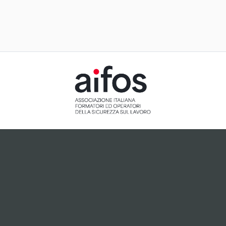
ACCETTAZIONE E GESTIONE
COOKIE PER IL NOSTRO SITO
Il sito utilizza cookie tecnici, ci preme tuttavia informarti
che, dietro tuo esplicito consenso espresso attraverso
cliccando sul pulsante "Accetto", potranno essere
installati cookie analitici o cookie collegati a plugin di
terze parti che potrebbero essere attivi sul sito.
Accetto
Non accetto